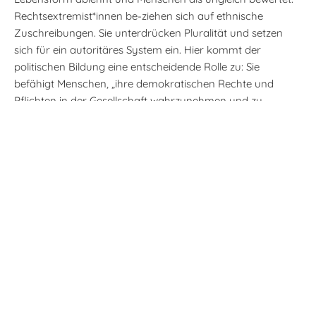
Rechtsextremist*innen be-ziehen sich auf ethnische
Zuschreibungen. Sie unterdrücken Pluralität und setzen
sich für ein autoritäres System ein. Hier kommt der
politischen Bildung eine entscheidende Rolle zu: Sie
befähigt Menschen, „ihre demokratischen Rechte und
Pflichten in der Gesellschaft wahrzunehmen und zu
verteidigen, den Wert von Vielfalt zu schätzen und im
demokratischen Leben eine aktive Rolle zu übernehmen in
der Absicht, Demokratie und Rechtsstaatlichkeit zu fördern
und zu bewahren.“ (Definition des Europarates) Um dieser
Aufgabe gerecht zu werden, braucht politische Bildung
umfassende Unterstützung.
Gesellschaftliche und politische
Herausforderungen
Rechtsextreme Einstellungen in der Gesellschaft sind nicht
neu. Doch wirken die aktuellen multiplen Krisen wie ein